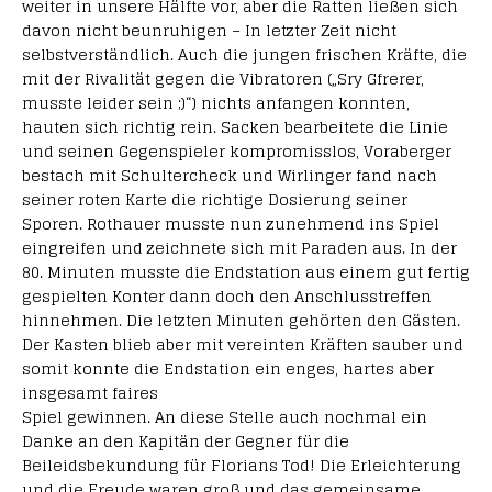
weiter in unsere Hälfte vor, aber die Ratten ließen sich
davon nicht beunruhigen – In letzter Zeit nicht
selbstverständlich. Auch die jungen frischen Kräfte, die
mit der Rivalität gegen die Vibratoren („Sry Gfrerer,
musste leider sein ;)“) nichts anfangen konnten,
hauten sich richtig rein. Sacken bearbeitete die Linie
und seinen Gegenspieler kompromisslos, Voraberger
bestach mit Schultercheck und Wirlinger fand nach
seiner roten Karte die richtige Dosierung seiner
Sporen. Rothauer musste nun zunehmend ins Spiel
eingreifen und zeichnete sich mit Paraden aus. In der
80. Minuten musste die Endstation aus einem gut fertig
gespielten Konter dann doch den Anschlusstreffen
hinnehmen. Die letzten Minuten gehörten den Gästen.
Der Kasten blieb aber mit vereinten Kräften sauber und
somit konnte die Endstation ein enges, hartes aber
insgesamt faires
Spiel gewinnen. An diese Stelle auch nochmal ein
Danke an den Kapitän der Gegner für die
Beileidsbekundung für Florians Tod! Die Erleichterung
und die Freude waren groß und das gemeinsame