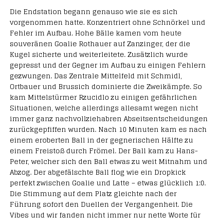
Die Endstation begann genauso wie sie es sich
vorgenommen hatte. Konzentriert ohne Schnörkel und
Fehler im Aufbau. Hohe Bälle kamen vom heute
souveränen Goalie Rothauer auf Zanzinger, der die
Kugel sicherte und weiterleitete. Zusätzlich wurde
gepresst und der Gegner im Aufbau zu einigen Fehlern
gezwungen. Das Zentrale Mittelfeld mit Schmidl,
Ortbauer und Brussich dominierte die Zweikämpfe. So
kam Mittelstürmer Rzucidlo zu einigen gefährlichen
Situationen, welche allerdings allesamt wegen nicht
immer ganz nachvollziehabren Abseitsentscheidungen
zurückgepfiffen wurden. Nach 10 Minuten kam es nach
einem eroberten Ball in der gegnerischen Hälfte zu
einem Freistoß durch Frömel. Der Ball kam zu Hans-
Peter, welcher sich den Ball etwas zu weit Mitnahm und
Abzog. Der abgefälschte Ball flog wie ein Dropkick
perfekt zwischen Goalie und Latte – etwas glücklich 1:0.
Die Stimmung auf dem Platz gleichte nach der
Führung sofort den Duellen der Vergangenheit. Die
Vibes und wir fanden nicht immer nur nette Worte für