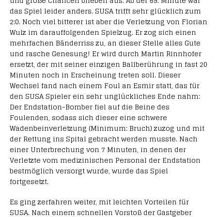
und große Chancen blieben aus. Ab der 69. Minute war
das Spiel leider anders. SUSA trifft sehr glücklich zum
2:0. Noch viel bitterer ist aber die Verletzung von Florian
Wulz im darauffolgenden Spielzug. Er zog sich einen
mehrfachen Bänderriss zu, an dieser Stelle alles Gute
und rasche Genesung! Er wird durch Martin Rinnhofer
ersetzt, der mit seiner einzigen Ballberührung in fast 20
Minuten noch in Erscheinung treten soll. Dieser
Wechsel fand nach einem Foul an Esmir statt, das für
den SUSA Spieler ein sehr unglückliches Ende nahm:
Der Endstation-Bomber fiel auf die Beine des
Foulenden, sodass sich dieser eine schwere
Wadenbeinverletzung (Minimum: Bruch) zuzog und mit
der Rettung ins Spital gebracht werden musste. Nach
einer Unterbrechung von 7 Minuten, in denen der
Verletzte vom medizinischen Personal der Endstation
bestmöglich versorgt wurde, wurde das Spiel
fortgesetzt.
Es ging zerfahren weiter, mit leichten Vorteilen für
SUSA. Nach einem schnellen Vorstoß der Gastgeber