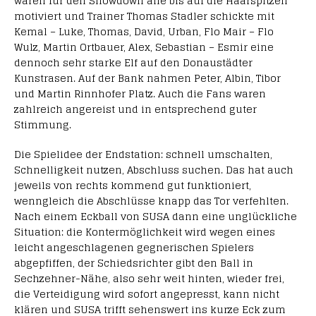
waren für den Showdown alle bis auf die Haarspitzen
motiviert und Trainer Thomas Stadler schickte mit
Kemal – Luke, Thomas, David, Urban, Flo Mair – Flo
Wulz, Martin Ortbauer, Alex, Sebastian – Esmir eine
dennoch sehr starke Elf auf den Donaustädter
Kunstrasen. Auf der Bank nahmen Peter, Albin, Tibor
und Martin Rinnhofer Platz. Auch die Fans waren
zahlreich angereist und in entsprechend guter
Stimmung.
Die Spielidee der Endstation: schnell umschalten,
Schnelligkeit nutzen, Abschluss suchen. Das hat auch
jeweils von rechts kommend gut funktioniert,
wenngleich die Abschlüsse knapp das Tor verfehlten.
Nach einem Eckball von SUSA dann eine unglückliche
Situation: die Kontermöglichkeit wird wegen eines
leicht angeschlagenen gegnerischen Spielers
abgepfiffen, der Schiedsrichter gibt den Ball in
Sechzehner-Nähe, also sehr weit hinten, wieder frei,
die Verteidigung wird sofort angepresst, kann nicht
klären und SUSA trifft sehenswert ins kurze Eck zum